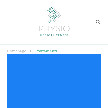
Physio Medical Center
Centro di fisioterapia e
riabilitazione a Roma
Homepage
Trattamenti