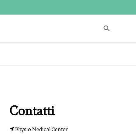
 Center
itazione a Roma
Contatti
Physio Medical Center