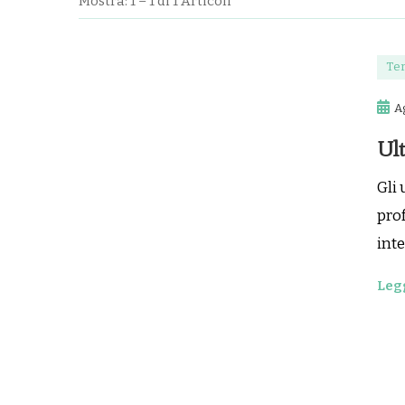
Mostra: 1 – 1 di 1 Articoli
Te
A
Ul
Gli 
pro
int
Legg