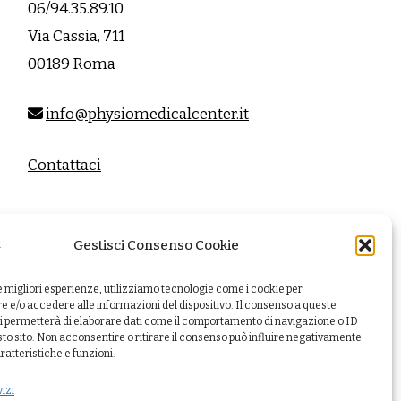
06/94.35.89.10
Via Cassia, 711
00189 Roma
info@physiomedicalcenter.it
Contattaci
Gestisci Consenso Cookie
le migliori esperienze, utilizziamo tecnologie come i cookie per
e/o accedere alle informazioni del dispositivo. Il consenso a queste
i permetterà di elaborare dati come il comportamento di navigazione o ID
sto sito. Non acconsentire o ritirare il consenso può influire negativamente
ratteristiche e funzioni.
vizi