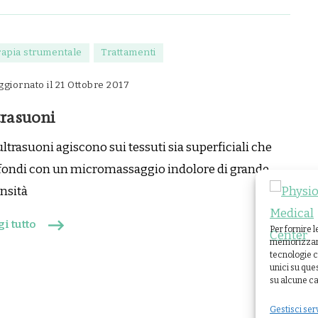
rapia strumentale
Trattamenti
ggiornato il
21 Ottobre 2017
trasuoni
ultrasuoni agiscono sui tessuti sia superficiali che
fondi con un micromassaggio indolore di grande
ensità
i tutto
Per fornire 
memorizzare 
tecnologie c
unici su que
su alcune ca
Gestisci ser