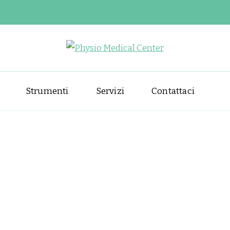
Physio Medical
Centro di fisioterapia e riabil
Strumenti
Servizi
Contattaci