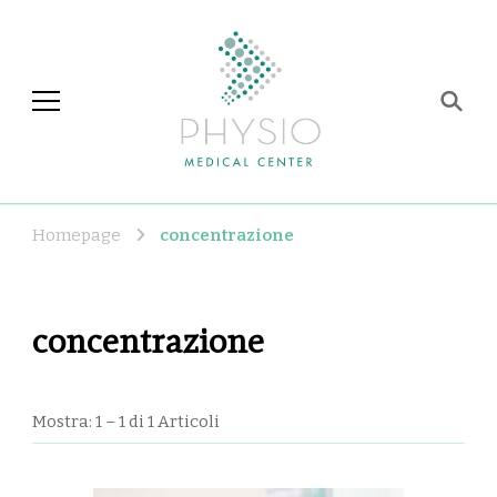
Physio Medical Center
Centro di fisioterapia e
riabilitazione a Roma
Homepage
concentrazione
concentrazione
Mostra: 1 – 1 di 1 Articoli