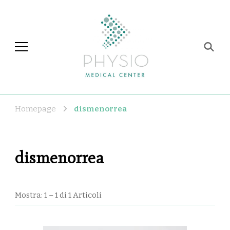
Physio Medical Center
Centro di fisioterapia e
riabilitazione a Roma
Homepage
dismenorrea
dismenorrea
Mostra: 1 – 1 di 1 Articoli