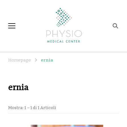
Physio Medical Center
Centro di fisioterapia e
riabilitazione a Roma
Homepage
ernia
ernia
Mostra: 1 – 1 di 1 Articoli