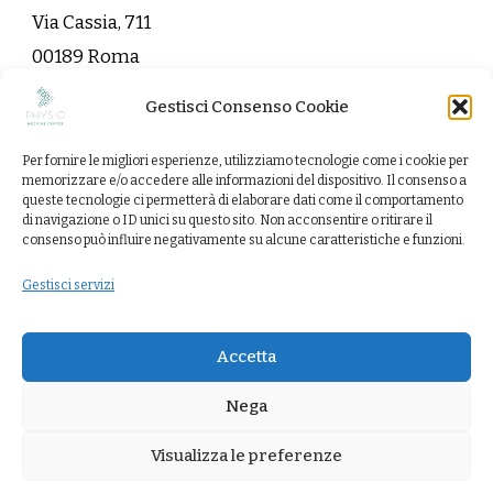
Via Cassia, 711
00189 Roma
Gestisci Consenso Cookie
info@physiomedicalcenter.it
Per fornire le migliori esperienze, utilizziamo tecnologie come i cookie per
Contattaci
memorizzare e/o accedere alle informazioni del dispositivo. Il consenso a
queste tecnologie ci permetterà di elaborare dati come il comportamento
di navigazione o ID unici su questo sito. Non acconsentire o ritirare il
consenso può influire negativamente su alcune caratteristiche e funzioni.
Gestisci servizi
Copyright 2022 Physio Medical Center. Tutti i diritti
riservati.
Vandana Health Coach | Sviluppato da
Accetta
Blossom Themes
. Powered by
WordPress
.
Nega
Trattamenti
Contattaci
Cookie Policy (UE)
Visualizza le preferenze
Termini e condizioni