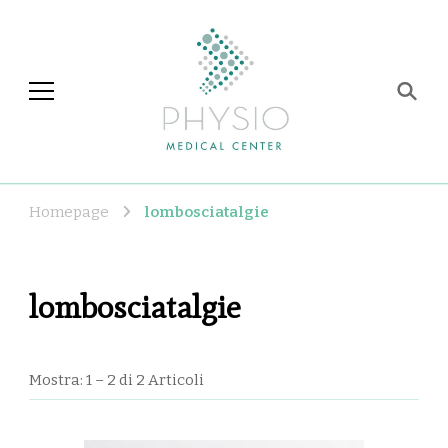
Physio Medical Center
Centro di fisioterapia e
riabilitazione a Roma
Homepage
lombosciatalgie
lombosciatalgie
Mostra: 1 – 2 di 2 Articoli