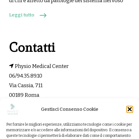
di chi è affetto da patologie del sistema nervoso
Leggi tutto
Contatti
Physio Medical Center
06/94.35.89.10
Via Cassia, 711
00189 Roma
Gestisci Consenso Cookie
info@physiomedicalcenter.it
Per fornire le migliori esperienze, utilizziamo tecnologie come i cookie per
Contattaci
memorizzare e/o accedere alle informazioni del dispositivo. Il consenso a
queste tecnologie ci permetterà di elaborare dati come il comportamento