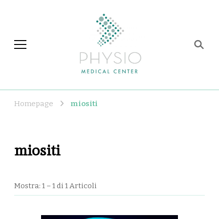
Physio Medical Center
Centro di fisioterapia e
riabilitazione a Roma
Homepage
miositi
miositi
Mostra: 1 – 1 di 1 Articoli