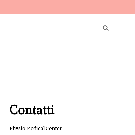
 Center
itazione a Roma
Contatti
Physio Medical Center