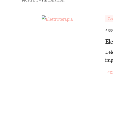
Mostra: 1 – 1 di 1 Articoli
Te
Aggi
Ele
L’el
impu
Legg