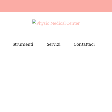
Physio Medical
Centro di fisioterapia e riabil
Strumenti
Servizi
Contattaci