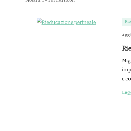
Mostra: 1 – 1 di 1 Articoli
Ri
Aggi
Ri
Migl
imp
e c
Legg