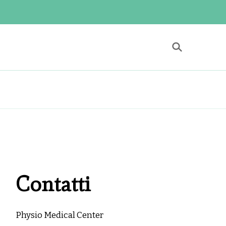
 Center
itazione a Roma
Contatti
Physio Medical Center