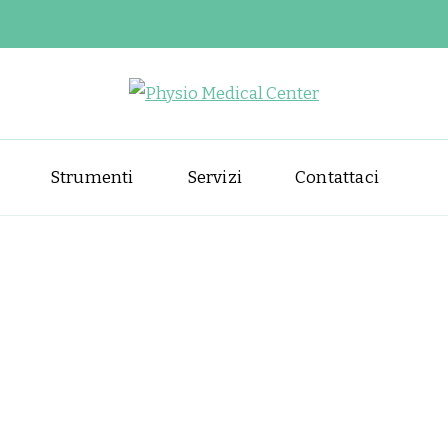
Physio Medical
Centro di fisioterapia e riabil
Strumenti
Servizi
Contattaci