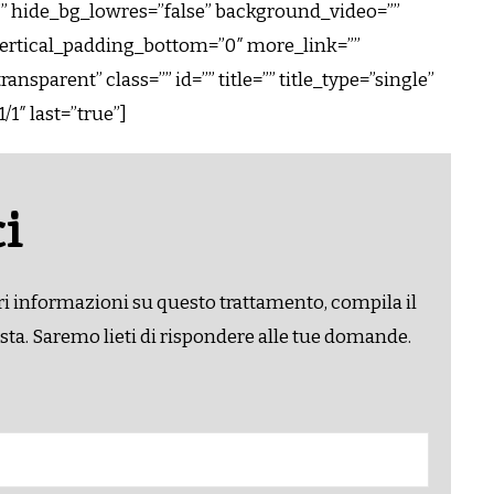
 hide_bg_lowres=”false” background_video=””
vertical_padding_bottom=”0″ more_link=””
ansparent” class=”” id=”” title=”” title_type=”single”
1″ last=”true”]
i
i informazioni su questo trattamento, compila il
sta. Saremo lieti di rispondere alle tue domande.