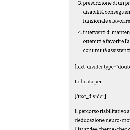
prescrizione di un pr
disabilità conseguent
funzionale e favorire
interventi di manteni
ottenuti e favorire l
continuità assistenzi
[text_divider type=”doub
Indicata per
[/text_divider]
Il percorso riabilitativo 
rieducazione neuro-motori
[list style=”theme-chec