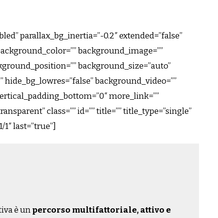
led” parallax_bg_inertia=”-0.2″ extended=”false”
background_color=”” background_image=””
kground_position=”” background_size=”auto”
 hide_bg_lowres=”false” background_video=””
vertical_padding_bottom=”0″ more_link=””
ansparent” class=”” id=”” title=”” title_type=”single”
1″ last=”true”]
tiva è un
percorso multifattoriale, attivo e