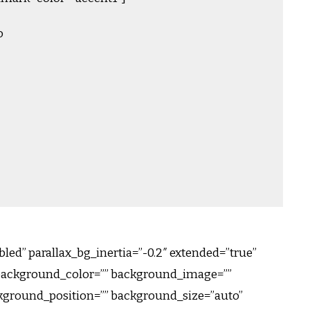
o
led” parallax_bg_inertia=”-0.2″ extended=”true”
background_color=”” background_image=””
kground_position=”” background_size=”auto”