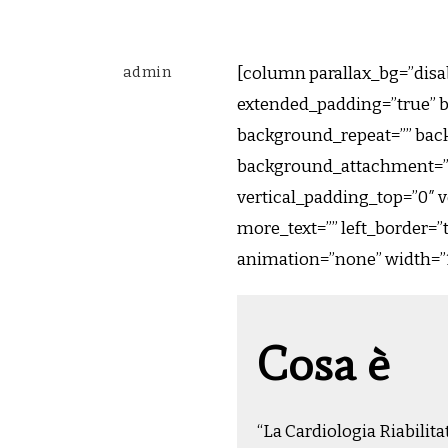
admin
[column parallax_bg=”disab
extended_padding=”true” 
background_repeat=”” bac
background_attachment=””
vertical_padding_top=”0″ 
more_text=”” left_border=”tr
animation=”none” width=”1/
Cosa è
“La Cardiologia Riabilita