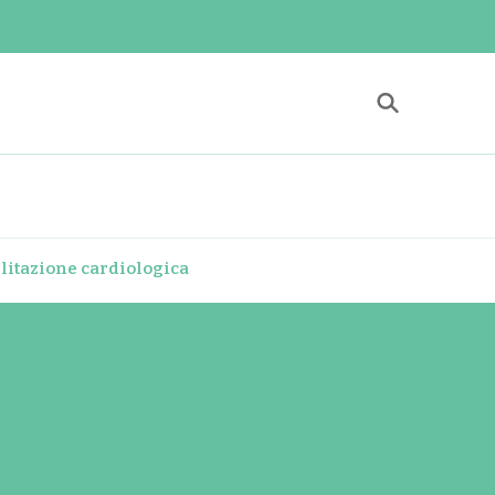
 Center
itazione a Roma
litazione cardiologica