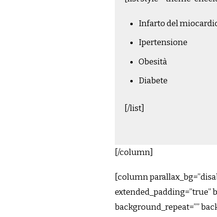
Infarto del miocardi
Ipertensione
Obesità
Diabete
[/list]
[/column]
[column parallax_bg=”disab
extended_padding=”true” 
background_repeat=”” bac