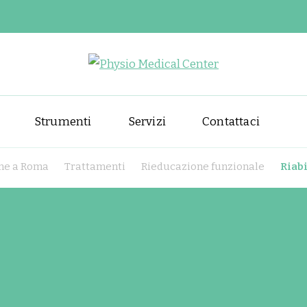
Physio Medical
Centro di fisioterapia e riabil
Strumenti
Servizi
Contattaci
ione a Roma
Trattamenti
Rieducazione funzionale
Riabi