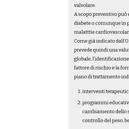
valvolare.
A scopo preventivo può es
diabete o comunque in pa
malatttie cardiovascolar
Come già indicato dall’OM
prevede quindi una valut
globale, l’identificazione
fattore di rischio e la f
piano di trattamento ind
interventi terapeutici
programmi educativi s
cambiamento dello sti
controllo del peso, b