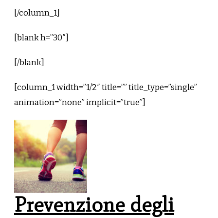
[/column_1]
[blank h=”30″]
[/blank]
[column_1 width=”1/2″ title=”” title_type=”single”
animation=”none” implicit=”true”]
Prevenzione degli