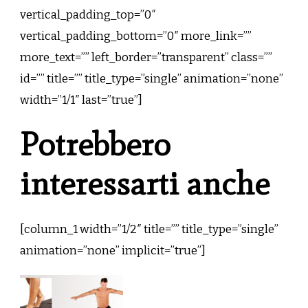
vertical_padding_top=”0″
vertical_padding_bottom=”0″ more_link=””
more_text=”” left_border=”transparent” class=””
id=”” title=”” title_type=”single” animation=”none”
width=”1/1″ last=”true”]
Potrebbero
interessarti anche
[column_1 width=”1/2″ title=”” title_type=”single”
animation=”none” implicit=”true”]