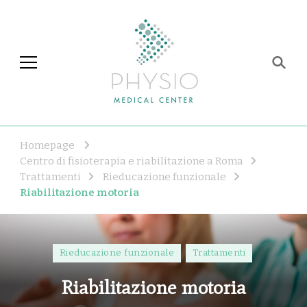
Physio Medical Center
Centro di fisioterapia e
riabilitazione a Roma
Homepage
Centro di fisioterapia e riabilitazione a Roma
Trattamenti
Rieducazione funzionale
Riabilitazione motoria
Rieducazione funzionale
Trattamenti
Riabilitazione motoria