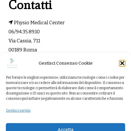
Contatti
Physio Medical Center
06/94.35.89.10
Via Cassia, 711
00189 Roma
Gestisci Consenso Cookie
info@physiomedicalcenter.it
Per fornire le migliori esperienze, utilizziamo tecnologie come i cookie per
Contattaci
memorizzare e/o accedere alle informazioni del dispositivo. Il consenso a
queste tecnologie ci permetterà di elaborare dati come il comportamento
di navigazione o ID unici su questo sito. Non acconsentire o ritirare il
consenso può influire negativamente su alcune caratteristiche e funzioni.
Gestisci servizi
Copyright 2022 Physio Medical Center. Tutti i diritti
riservati.
Vandana Health Coach | Sviluppato da
Accetta