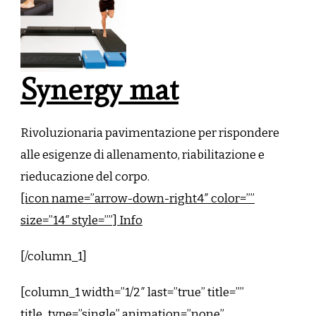
Synergy mat
Rivoluzionaria pavimentazione per rispondere
alle esigenze di allenamento, riabilitazione e
rieducazione del corpo.
[icon name=”arrow-down-right4″ color=””
size=”14″ style=””] Info
[/column_1]
[column_1 width=”1/2″ last=”true” title=””
title_type=”single” animation=”none”