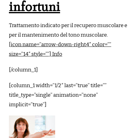
infortuni
Trattamento indicato per il recupero muscolare e
per il mantenimento del tono muscolare.
[icon name=”arrow-down-right4″ color=””
size=”14″ style=””] Info
[/column_1]
[column_1 width=”1/2″ last=”true” title=””
title_type=”single” animation=”none”
implicit=”true”]