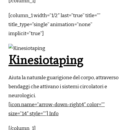
[/column_1]
[column_1 width=”1/2″ last=”true” title=””
title_type=”single” animation=”none”
implicit=”true”]
Kinesiotaping
Aiuta la naturale guarigione del corpo, attraverso
bendaggi che attivano i sistemi circolatori e
neurologici.
[icon name=”arrow-down-right4″ color=””
size=”14″ style=””] Info
[/column_1]