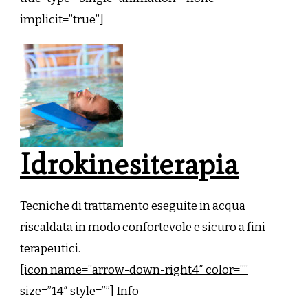
implicit=”true”]
Idrokinesiterapia
Tecniche di trattamento eseguite in acqua
riscaldata in modo confortevole e sicuro a fini
terapeutici.
[icon name=”arrow-down-right4″ color=””
size=”14″ style=””] Info