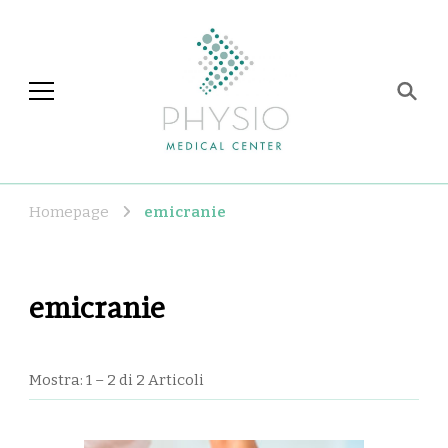
Physio Medical Center
Centro di fisioterapia e
riabilitazione a Roma
Homepage
emicranie
emicranie
Mostra: 1 – 2 di 2 Articoli