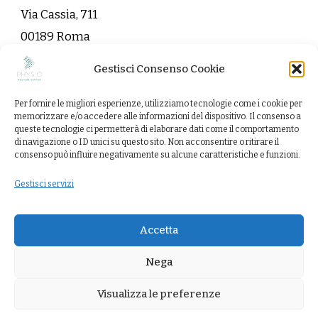
Via Cassia, 711
00189 Roma
Gestisci Consenso Cookie
info@physiomedicalcenter.it
Per fornire le migliori esperienze, utilizziamo tecnologie come i cookie per
Contattaci
memorizzare e/o accedere alle informazioni del dispositivo. Il consenso a
queste tecnologie ci permetterà di elaborare dati come il comportamento
di navigazione o ID unici su questo sito. Non acconsentire o ritirare il
consenso può influire negativamente su alcune caratteristiche e funzioni.
Gestisci servizi
Copyright 2022 Physio Medical Center. Tutti i diritti
riservati.
Vandana Health Coach | Sviluppato da
Accetta
Blossom Themes
. Powered by
WordPress
.
Nega
Trattamenti
Contattaci
Cookie Policy (UE)
Visualizza le preferenze
Termini e condizioni