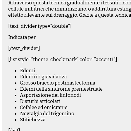
Attraverso questa tecnica gradualmente i tessuti ricomin
cellule inibitrici che minimizzano, o addirittura esti
effetto rilevante sul drenaggio. Grazie a questa tecnica,
[text_divider type=”double”]
Indicata per
[/text_divider]
[list style=”theme-checkmark” color=”accent1″]
Edemi
Edemi in gravidanza
Grosso braccio postmastectomia
Edemi della sindrome premestruale
Asportazione dei linfonodi
Disturbi articolari
Cefalee ed emicranie
Nevralgia del trigemino
Stitichezza
[/list]