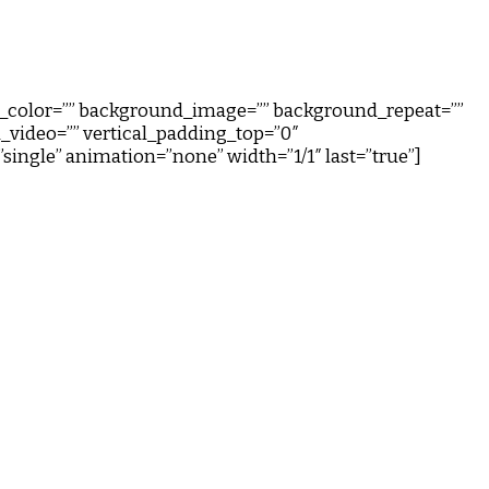
nd_color=”” background_image=”” background_repeat=””
video=”” vertical_padding_top=”0″
”single” animation=”none” width=”1/1″ last=”true”]