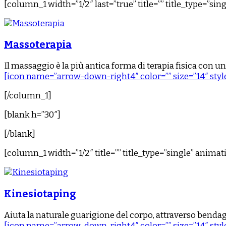
[column_1 width=”1/2″ last=”true” title=”” title_type=”si
Massoterapia
Il massaggio è la più antica forma di terapia fisica con un
[icon name=”arrow-down-right4″ color=”” size=”14″ style
[/column_1]
[blank h=”30″]
[/blank]
[column_1 width=”1/2″ title=”” title_type=”single” anima
Kinesiotaping
Aiuta la naturale guarigione del corpo, attraverso bendagg
[icon name=”arrow-down-right4″ color=”” size=”14″ style