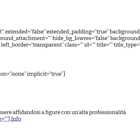
0.2″ extended=”false” extended_padding=”true” backgrou
ound_attachment=”” hide_bg_lowres=”false” background_
ft_border=”transparent” class=”” id=”” title=”” title_type=
tion=”none” implicit=”true”]
ssere affidandosi a figure con un’alta professionalità
=””] Info