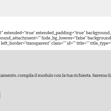
0.2″ extended=”true” extended_padding=”true” backgroun
ound_attachment=”” hide_bg_lowres=”false” background_
ft_border=”transparent” class=”” id=”” title=”” title_type=
tamento, compila il modulo con la tua richiesta. Saremo li