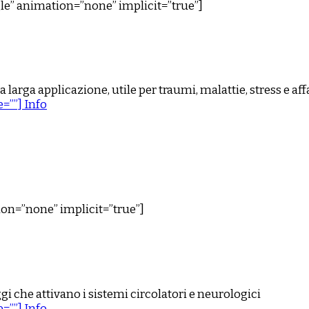
ngle” animation=”none” implicit=”true”]
a larga applicazione, utile per traumi, malattie, stress e a
=””] Info
tion=”none” implicit=”true”]
i che attivano i sistemi circolatori e neurologici
=””] Info