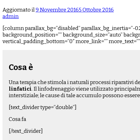
Aggiornato il
9 Novembre 2016
5 Ottobre 2016
admin
[column parallax_bg=”disabled” parallax_bg_inertia=”-
background_position=”” background_size=”auto” backgr
vertical_padding_bottom=”0″ more_link=”” more_text=”” le
Cosa è
Una terapia che stimola i naturali processi riparativi 
linfatici
. Il linfodrenaggio viene utilizzato principa
interstiziale; le cause di tale accumulo possono essere 
[text_divider type=”double”]
Cosa fa
[/text_divider]