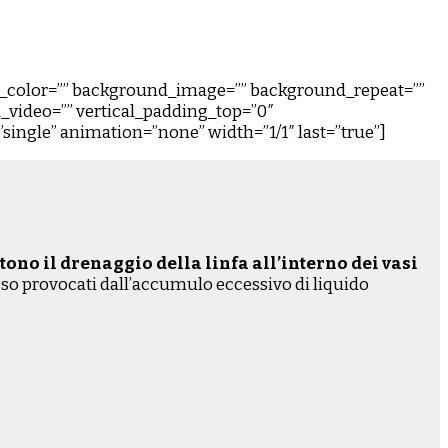
nd_color=”” background_image=”” background_repeat=””
video=”” vertical_padding_top=”0″
”single” animation=”none” width=”1/1″ last=”true”]
no il drenaggio della linfa all’interno dei vasi
sso provocati dall’accumulo eccessivo di liquido