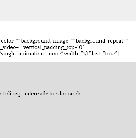
d_color=”” background_image=”” background_repeat=””
video=”” vertical_padding_top=”0″
”single” animation=”none” width=”1/1″ last=”true”]
eti di rispondere alle tue domande.