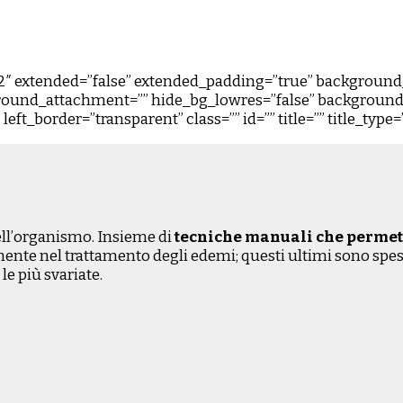
0.2″ extended=”false” extended_padding=”true” backgrou
ound_attachment=”” hide_bg_lowres=”false” background_
ft_border=”transparent” class=”” id=”” title=”” title_type=
dell’organismo. Insieme di
tecniche manuali che permetto
lmente nel trattamento degli edemi; questi ultimi sono spe
le più svariate.