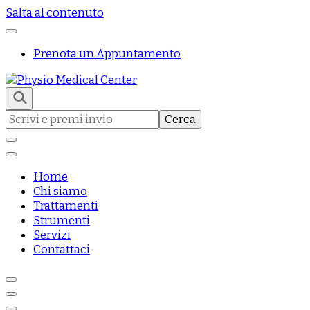
Salta al contenuto
Prenota un Appuntamento
Centro di fisioterapia e riabilitazione a Roma
Physio Medical Center
Ricerca
per:
Home
Chi siamo
Trattamenti
Strumenti
Servizi
Contattaci