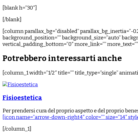
[blank h=”30″]
[/blank]
[column parallax_bg=”disabled” parallax_bg_inertia=”-
background_position=”” background_size=”auto” backgr
vertical_padding_bottom=”0″ more_link=”” more_text=”” le
Potrebbero interessarti anche
[column_1 width=”1/2″ title=”” title_type=”single” anima
Fisioestetica
Per prendersi cura del proprio aspetto e del proprio bene
[icon name=”arrow-down-right4″ color=”” size=”14″ style
[/column_1]