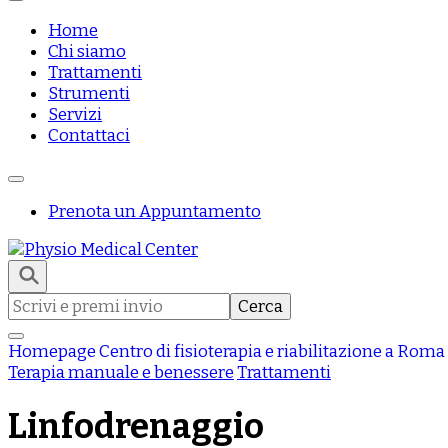
Home
Chi siamo
Trattamenti
Strumenti
Servizi
Contattaci
Prenota un Appuntamento
Centro di fisioterapia e riabilitazione a Roma
Physio Medical Center
Ricerca
per:
Homepage
Centro di fisioterapia e riabilitazione a Roma
Terapia manuale e benessere
Trattamenti
Linfodrenaggio